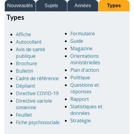
Nouveautés
Sujets
Années
Types
Types
Formulaire
Affiche
Guide
Autocollant
Magazine
Avis de santé
publique
Orientations
ministérielles
Brochure
Plan d'action
Bulletin
Politique
Cadre de référence
Questions et
Dépliant
réponses
Directive COVID-19
Rapport
Directive variole
Statistiques et
simienne
données
Feuillet
Stratégie
Fiche psychosociale