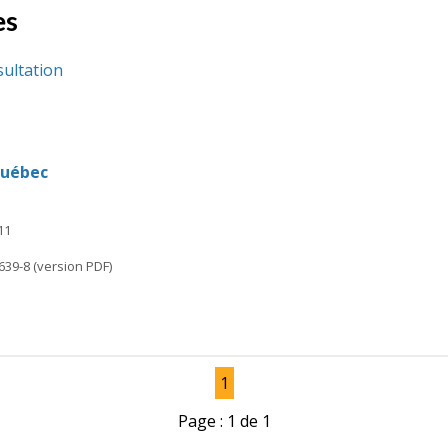
es
sultation
Québec
11
639-8 (version PDF)
1
Page : 1 de 1