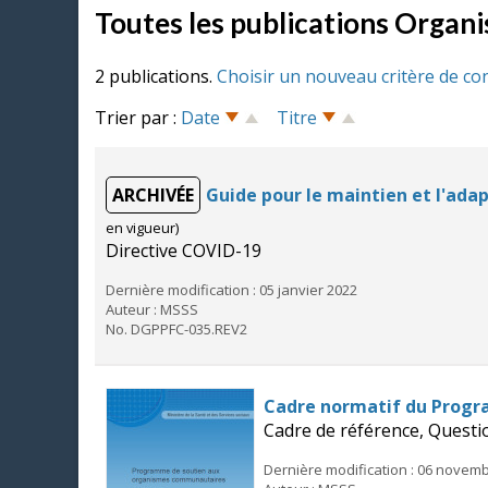
Toutes les publications Orga
2 publications.
Choisir un nouveau critère de co
Trier par :
Date
Titre
ARCHIVÉE
Guide pour le maintien et l'ada
en vigueur)
Directive COVID-19
Dernière modification : 05 janvier 2022
Auteur : MSSS
No. DGPPFC-035.REV2
Cadre normatif du Prog
Cadre de référence, Questi
Dernière modification : 06 novem