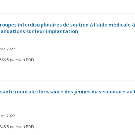
roupes interdisciplinaires de soutien à l'aide médicale 
ndations sur leur implantation
mbre 2022
666-5 (version PDF)
a santé mentale florissante des jeunes du secondaire au
s
mbre 2022
848-5 (version PDF)