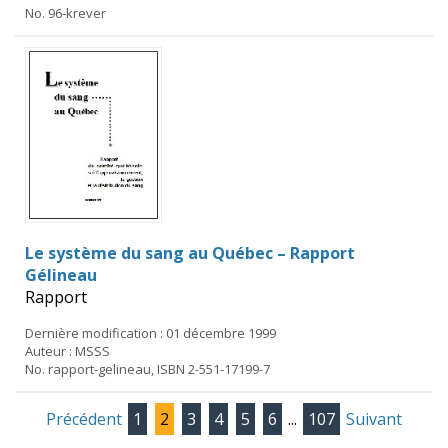
No. 96-krever
Le système du sang au Québec – Rapport
Gélineau
Rapport
Dernière modification : 01 décembre 1999
Auteur : MSSS
No. rapport-gelineau, ISBN 2-551-17199-7
Précédent
1
2
3
4
5
6
...
107
Suivant