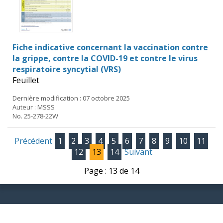
Fiche indicative concernant la vaccination contre
la grippe, contre la COVID-19 et contre le virus
respiratoire syncytial (VRS)
Feuillet
Dernière modification : 07 octobre 2025
Auteur : MSSS
No. 25-278-22W
Précédent
1
2
3
4
5
6
7
8
9
10
11
12
13
14
Suivant
Page : 13 de 14