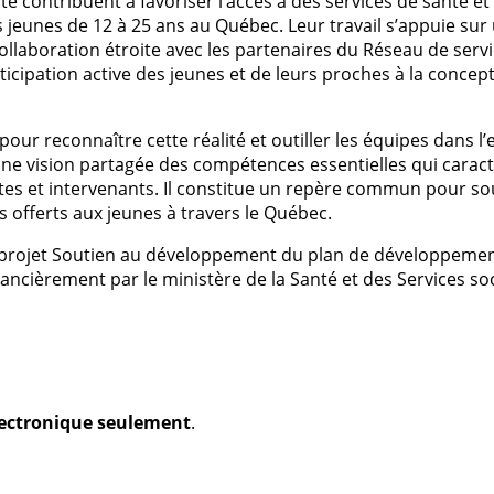
e contribuent à favoriser l’accès à des services de santé et
es jeunes de 12 à 25 ans au Québec. Leur travail s’appuie sur
llaboration étroite avec les partenaires du Réseau de servi
icipation active des jeunes et de leurs proches à la concepti
ur reconnaître cette réalité et outiller les équipes dans l’e
une vision partagée des compétences essentielles qui caract
antes et intervenants. Il constitue un repère commun pour s
s offerts aux jeunes à travers le Québec.
 projet Soutien au développement du plan de développeme
nancièrement par le ministère de la Santé et des Services so
électronique seulement
.