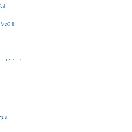
éal
 McGill
lippe-Pinel
ngue