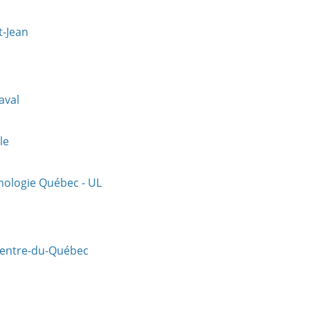
t-Jean
aval
le
umologie Québec - UL
-Centre-du-Québec