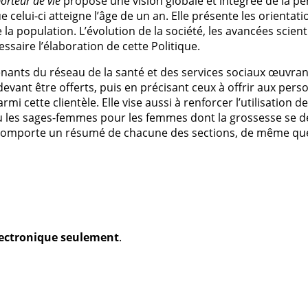
orteur de vie
propose une vision globale et intégrée de la péri
e celui-ci atteigne l’âge de un an. Elle présente les orientat
 la population. L’évolution de la société, les avancées scienti
aire l’élaboration de cette Politique.
venants du réseau de la santé et des services sociaux œuvran
evant être offerts, puis en précisant ceux à offrir aux per
armi cette clientèle. Elle vise aussi à renforcer l’utilisation 
 ou les sages-femmes pour les femmes dont la grossesse se
ci comporte un résumé de chacune des sections, de même qu
électronique seulement
.