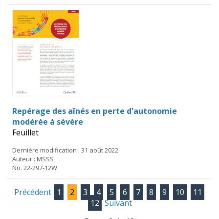
Repérage des aînés en perte d'autonomie
modérée à sévère
Feuillet
Dernière modification : 31 août 2022
Auteur : MSSS
No. 22-297-12W
Précédent
1
2
3
4
5
6
7
8
9
10
11
12
Suivant