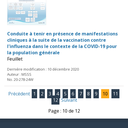
Conduite à tenir en présence de manifestations
cliniques à la suite de la vaccination contre
l'influenza dans le contexte de la COVID-19 pour
la population générale
Feuillet
Dernière modification : 10 décembre 2020
Auteur : MSSS
No. 20-278-24W
Précédent
1
2
3
4
5
6
7
8
9
10
11
12
Suivant
Page : 10 de 12