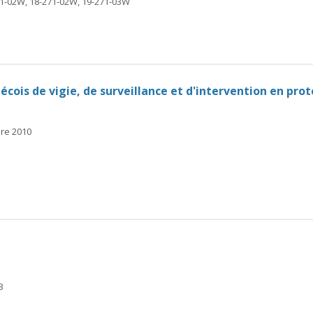
71-02W, 18-271-02W, 19-271-03W
bécois de vigie, de surveillance et d'intervention en pro
bre 2010
3