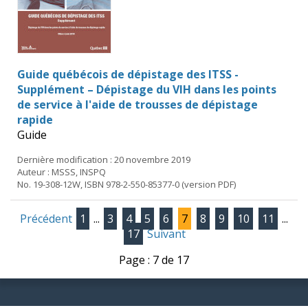
Guide québécois de dépistage des ITSS -
Supplément – Dépistage du VIH dans les points
de service à l'aide de trousses de dépistage
rapide
Guide
Dernière modification : 20 novembre 2019
Auteur : MSSS, INSPQ
No. 19-308-12W, ISBN 978-2-550-85377-0 (version PDF)
Précédent
1
...
3
4
5
6
7
8
9
10
11
...
17
Suivant
Page : 7 de 17