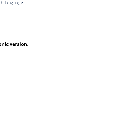
ch language.
onic version
.