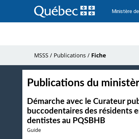
Passer
au
Ministère de
contenu
MSSS
/
Publications
/
Fiche
Publications du ministèr
Démarche avec le Curateur pub
buccodentaires des résidents 
dentistes au PQSBHB
Guide