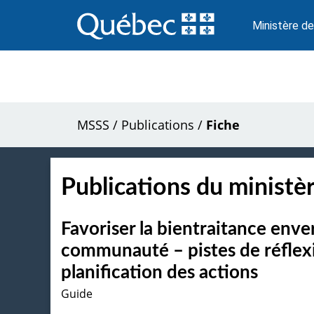
Passer
au
Ministère de
contenu
MSSS
/
Publications
/
Fiche
Publications du ministèr
Favoriser la bientraitance enve
communauté – pistes de réflexi
planification des actions
Guide