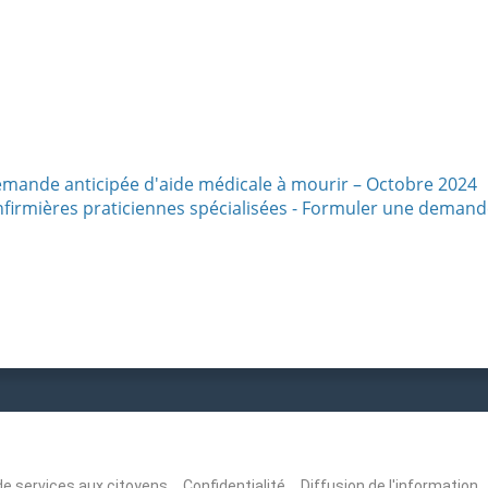
emande anticipée d'aide médicale à mourir – Octobre 2024
nfirmières praticiennes spécialisées - Formuler une demand
de services aux citoyens
Confidentialité
Diffusion de l'information