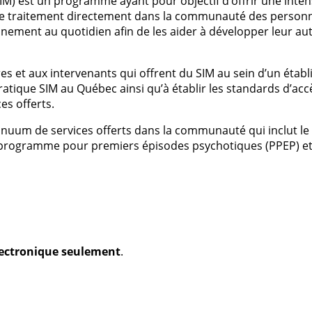
SIM) est un programme ayant pour objectif d’offrir une inten
 de traitement directement dans la communauté des person
nement au quotidien afin de les aider à développer leur au
es et aux intervenants qui offrent du SIM au sein d’un étab
pratique SIM au Québec ainsi qu’à établir les standards d’acc
ces offerts.
uum de services offerts dans la communauté qui inclut le s
F), le programme pour premiers épisodes psychotiques (PPEP) e
électronique seulement
.