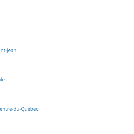
int-Jean
ale
-Centre-du-Québec