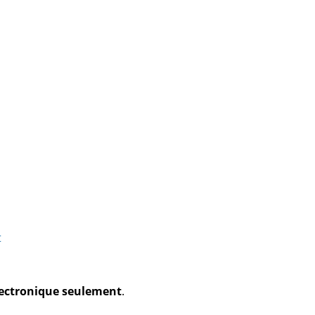
t
électronique seulement
.