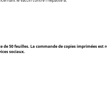
ncernant le vaccin contre l'hépatite B.
ette de 50 feuilles. La commande de copies imprimées est 
vices sociaux.