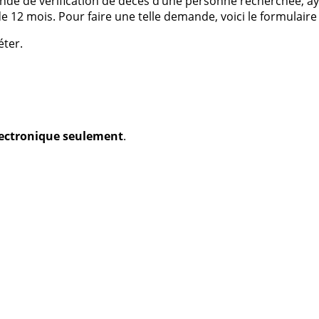
nde de vérification de décès d’une personne recherchée, ayan
 12 mois. Pour faire une telle demande, voici le formulaire
éter.
électronique seulement
.