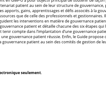
nt en GMF-U a pour objectif principal de soutenir de façon 
enariat patient au sein de leur structure de gouvernance, 
les apports, gains, apprentissages et défis associés à la go
sources que de celle des professionnels et gestionnaires. I
guident les interventions en matière de gouvernance patient
gouvernance patient et détaille chacune des six étapes qui
aut tenir compte dans l’implantation d’une gouvernance pati
une gouvernance patient réussie. Enfin, le Guide propose de
la gouvernance patient au sein des comités de gestion de l
électronique seulement
.