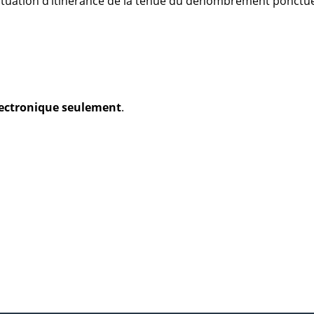
 situation d’itinérance de la tenue du dénombrement ponctue
électronique seulement
.