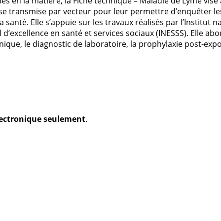
es en la matière, la Fiche technique – Maladie de Lyme vise à
se transmise par vecteur pour leur permettre d’enquêter les
anté. Elle s’appuie sur les travaux réalisés par l’Institut n
 d’excellence en santé et services sociaux (INESSS). Elle abo
linique, le diagnostic de laboratoire, la prophylaxie post-exp
électronique seulement
.