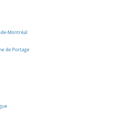
e-de-Montréal
me de Portage
ngue