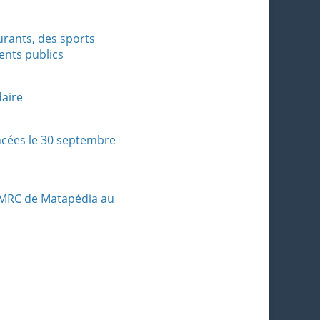
urants, des sports
ments publics
daire
ncées le 30 septembre
/ MRC de Matapédia au