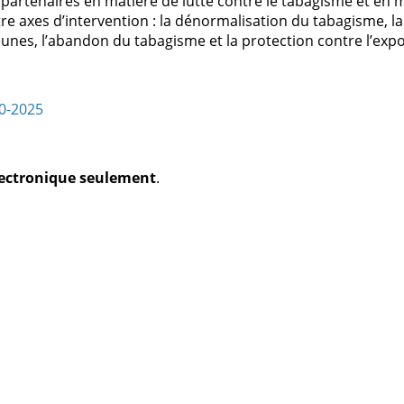
partenaires en matière de lutte contre le tabagisme et en m
e axes d’intervention : la dénormalisation du tabagisme, la
eunes, l’abandon du tabagisme et la protection contre l’expo
0-2025
électronique seulement
.