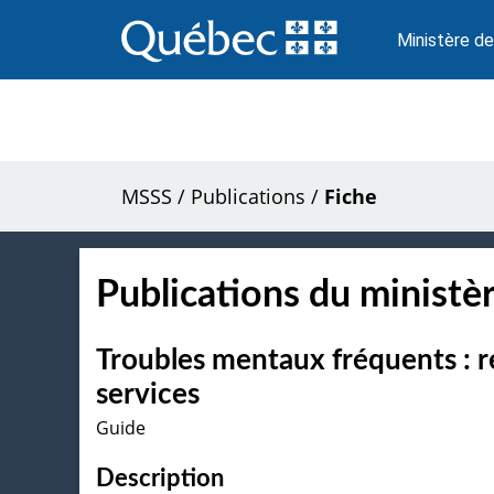
Passer
au
Ministère de
contenu
MSSS
/
Publications
/
Fiche
Publications du ministèr
Troubles mentaux fréquents : r
services
Guide
Description