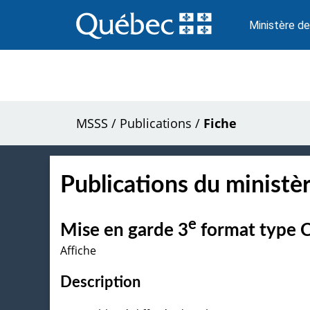
Passer
au
Ministère de
contenu
MSSS
/
Publications
/
Fiche
Publications du ministèr
e
Mise en garde 3
format type C
Affiche
Description