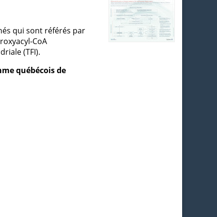
és qui sont référés par
droxyacyl-CoA
riale (TFI).
amme québécois de