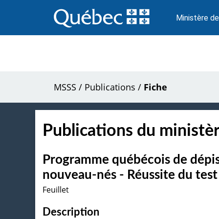
Passer
au
Ministère de
contenu
MSSS
/
Publications
/
Fiche
Publications du ministèr
Programme québécois de dépista
nouveau-nés - Réussite du test 
Feuillet
Description