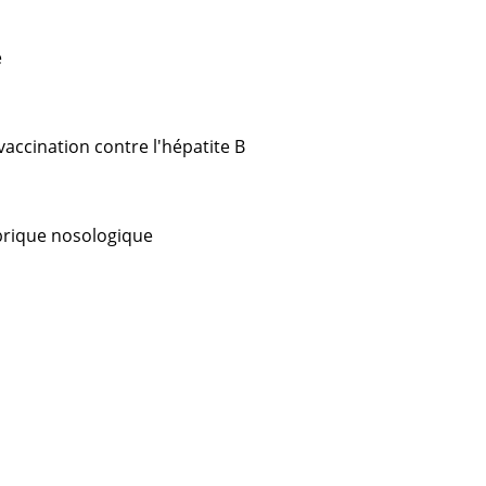
e
vaccination contre l'hépatite B
ubrique nosologique