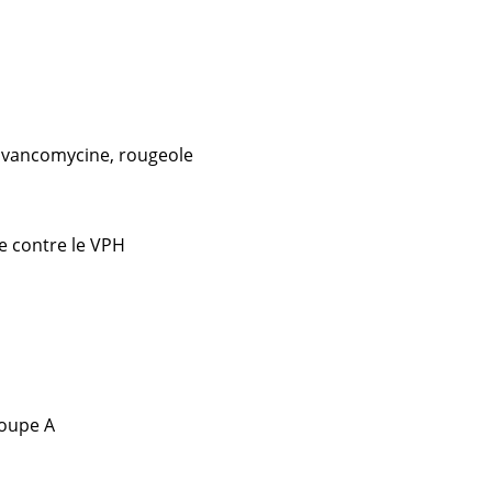
a vancomycine, rougeole
e contre le VPH
roupe A