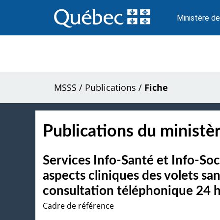
Passer
au
Ministère de
contenu
MSSS
/
Publications
/
Fiche
Publications du ministèr
Services Info-Santé et Info-Soci
aspects cliniques des volets san
consultation téléphonique 24 h
Cadre de référence