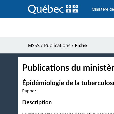
Passer
au
Ministère de
contenu
MSSS
/
Publications
/
Fiche
Publications du ministèr
Épidémiologie de la tuberculo
Rapport
Description