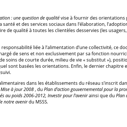
ation : une question de qualité
vise à fournir des orientations
santé et des services sociaux dans l’élaboration, l’adoptio
 de qualité à toutes les clientèles desservies (les usagers, 
a responsabilité liée à l’alimentation d’une collectivité, ce 
chargé de sens et non exclusivement par sa fonction nourrici
u de soins de courte durée, milieu de vie « substitut »), positi
el sont basées les orientations. Enfin, le dernier chapitre e
suivi.
limentaires dans les établissements du réseau s’inscrit dans
Mise à jour 2008
, du
Plan d’action gouvernemental pour la pro
liés au poids 2006-2012,
Investir pour l’aveni
r
ainsi que du
Plan 
de notre a
ve
n
ir
du MSSS
.