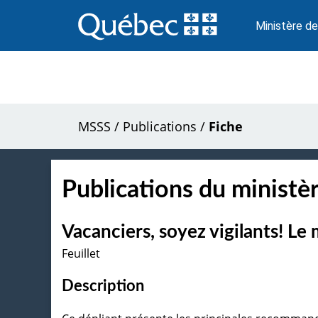
Passer
au
Ministère de
contenu
MSSS
/
Publications
/
Fiche
Publications du ministèr
Vacanciers, soyez vigilants! L
Feuillet
Description