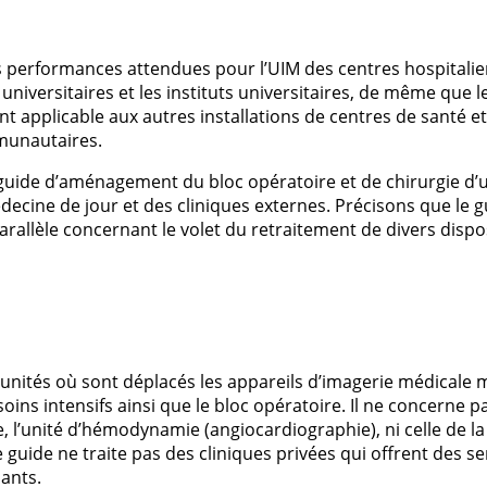
s performances attendues pour l’UIM des centres hospitalie
s universitaires et les instituts universitaires, de même que 
ment applicable aux autres installations de centres de santé e
munautaires.
guide d’aménagement du bloc opératoire et de chirurgie d’un
ine de jour et des cliniques externes. Précisons que le g
arallèle concernant le volet du retraitement de divers dispos
unités où sont déplacés les appareils d’imagerie médicale mo
oins intensifs ainsi que le bloc opératoire. Il ne concerne pa
, l’unité d’hémodynamie (angiocardiographie), ni celle de la 
e guide ne traite pas des cliniques privées qui offrent des s
ants.