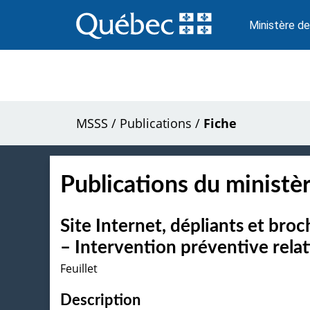
Passer
au
Ministère de
contenu
MSSS
/
Publications
/
Fiche
Publications du ministèr
Site Internet, dépliants et broc
– Intervention préventive rela
Feuillet
Description