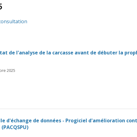
5
consultation
at de l'analyse de la carcasse avant de débuter la prop
mbre 2025
le d'échange de données - Progiciel d'amélioration conti
e (PACQSPU)